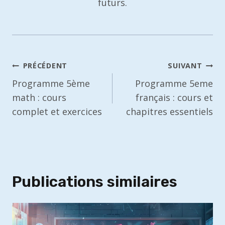
futurs.
Navigation
PRÉCÉDENT
SUIVANT
de
Programme 5ème
Programme 5eme
math : cours
français : cours et
l’article
complet et exercices
chapitres essentiels
Publications similaires